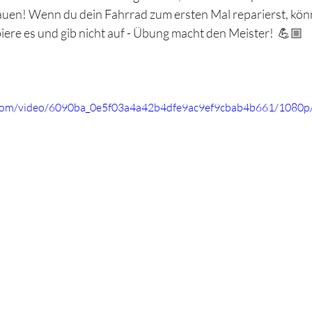
uen! Wenn du dein Fahrrad zum ersten Mal reparierst, könn
obiere es und gib nicht auf - Übung macht den Meister!  💪🏼
ic.com/video/6090ba_0e5f03a4a42b4dfe9ac9ef9cbab4b661/1080p