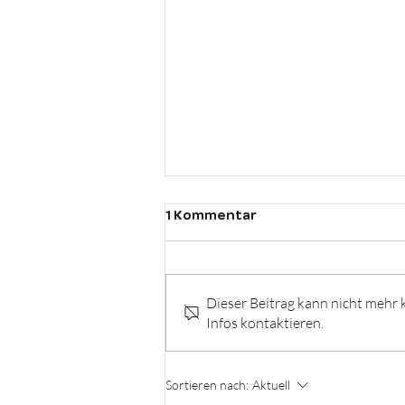
1 Kommentar
Dieser Beitrag kann nicht mehr
Infos kontaktieren.
Spannende Neuigkeiten:
MediaMarktSaturn startet
Sortieren nach:
Aktuell
auf Wolt! 🎉