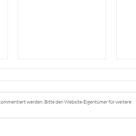
 kommentiert werden. Bitte den Website-Eigentümer für weitere
Taxfix-Webinar: Erfahre
Adve
alles, was du über Steuern
🤶🏼
wissen musst! 🤓