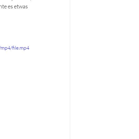
te es etwas 
/mp4/file.mp4