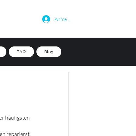
Anmelden
FAQ
Blog
er häufigsten 
en reparierst, 