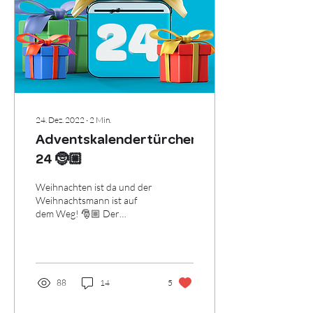
24. Dez. 2022
∙
2
Min.
Adventskalendertürchen
24 🤶🏼
Weihnachten ist da und der
Weihnachtsmann ist auf
dem Weg! 🎅🏼 Der
Ursprung des
Weihnachtsmannes Der
Weihnachtsmann - auch
bekannt als...
88
14
5