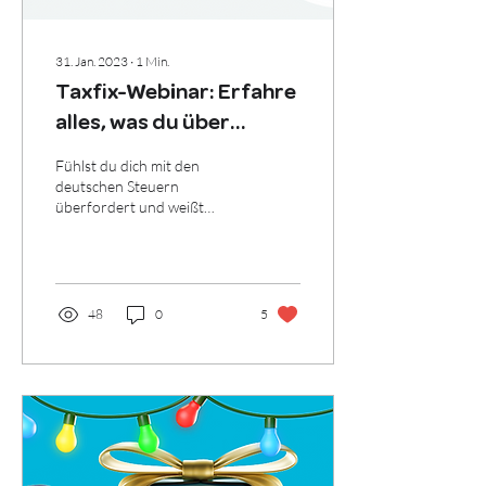
31. Jan. 2023
∙
1
Min.
Taxfix-Webinar: Erfahre
alles, was du über
Steuern wissen musst!
Fühlst du dich mit den
🤓
deutschen Steuern
überfordert und weißt
nicht, wie du anfangen
sollst? Bleib ruhig, hol dir die
Taxfix-App und...
48
0
5