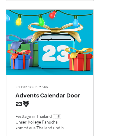
23. Dez. 2022
∙
2
Min.
Advents Calendar Door
23 🦌
Festtage in Thailand 🇹🇭
Unser Kollege Panucha
kommt aus Thailand und hat
sich etwas Zeit genommen,