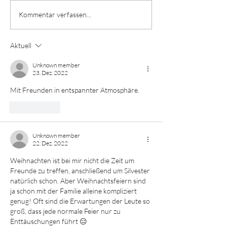
Taxfix-Webinar: Erfahre
Adventskalende
Kommentar verfassen...
alles, was du über
24 🤶🏼
Steuern wissen musst! 🤓
Aktuell
Unknown member
23. Dez. 2022
Mit Freunden in entspannter Atmosphäre.
Gefällt mir
Unknown member
22. Dez. 2022
Weihnachten ist bei mir nicht die Zeit um 
Freunde zu treffen, anschließend um Silvester 
natürlich schon. Aber Weihnachtsfeiern sind 
ja schon mit der Familie alleine kompliziert 
genug! Oft sind die Erwartungen der Leute so 
groß, dass jede normale Feier nur zu 
Enttäuschungen führt 😑