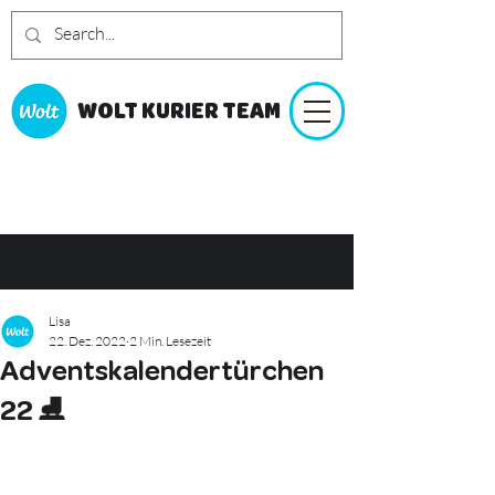
WOLT KURIER TEAM
Lisa
22. Dez. 2022
2 Min. Lesezeit
Adventskalendertürchen
22 ⛸